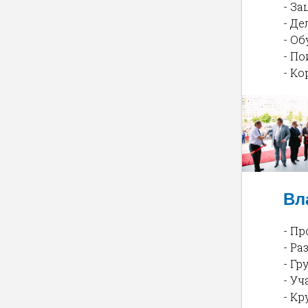
- За
- Д
- О
- П
- К
Вл
- П
- Р
- Г
- У
- К