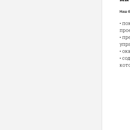
Наш б
•
по
про
•
пр
упр
•
ок
•
со
кот