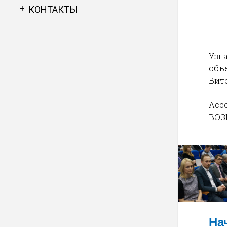
КОНТАКТЫ
Узн
объ
Вит
Асс
ВОЗ
На