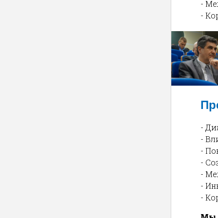
- М
- К
Пр
- Д
- Вл
- П
- С
- М
- И
- К
Мы 