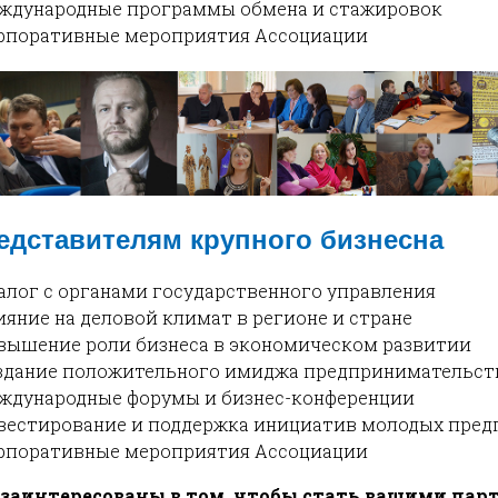
еждународные программы обмена и стажировок
орпоративные мероприятия Ассоциации
едставителям крупного бизнесна
иалог с органами государственного управления
ияние на деловой климат в регионе и стране
овышение роли бизнеса в экономическом развитии
оздание положительного имиджа предпринимательст
еждународные форумы и бизнес-конференции
нвестирование и поддержка инициатив молодых пре
орпоративные мероприятия Ассоциации
заинтересованы в том, чтобы стать вашими пар