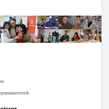
ва
дпринимателей
тнёрами.