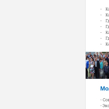
- К
- К
- Г
- Г
- К
- Г
- К
Мо
- С
- Э