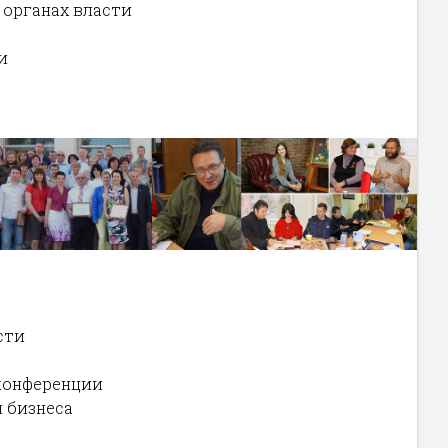
 органах власти
и
сти
 конференции
 бизнеса