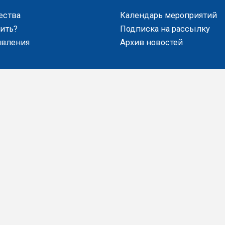
ества
Календарь мероприятий
пить?
Подписка на рассылку
явления
Архив новостей
ЗНЕСА
КОНТАКТЫ
нтересов бизнеса
Подписка на рассылку
я бизнеса
Вступить в АНП
тельство
а
ОО "Ассоциация