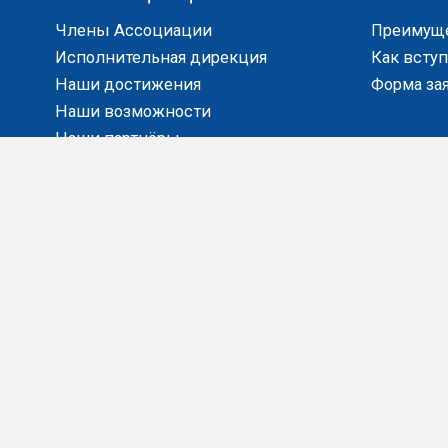
Члены Ассоциации
Преимущ
Исполнительная дирекция
Как всту
Наши достижения
Форма за
Наши возможности
Наши партнёры
СМИ о нас
ДЛЯ БИ
Фото
Защита и
Видео
Услуги дл
Законода
Аналитик
Copyright ©2016 Все права защищены