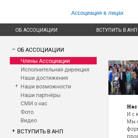
Перейти к основному содержанию
Ассоциация в лицах
ОБ АССОЦИАЦИИ
ВСТУПИТЬ В АНП
ОБ АССОЦИАЦИИ
Члены Ассоциации
Исполнительная дирекция
Наши достижения
Наши возможности
Наши партнёры
СМИ о нас
Нас
Фото
И с
Видео
Мы 
фор
ВСТУПИТЬ В АНП
про